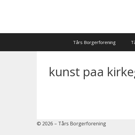
Hop
til
indhold
Tårs Borgerforening
Tå
kunst paa kirk
© 2026 – Tårs Borgerforening