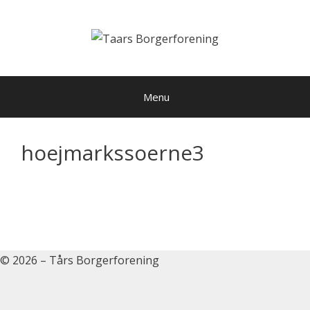
Hop
til
indhold
Menu
hoejmarkssoerne3
© 2026 – Tårs Borgerforening